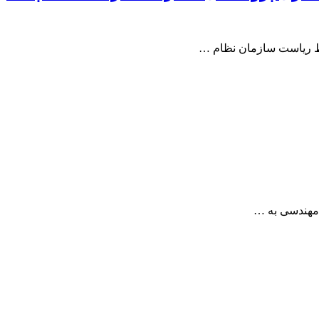
وسط ریاست سازمان نظام …
 مهندسی به …